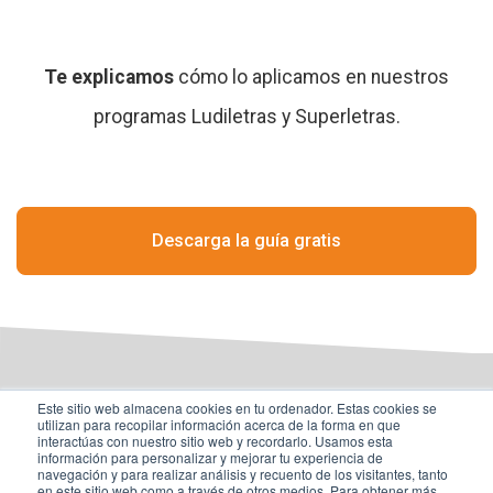
Te explicamos
cómo lo aplicamos
en nuestros
programas
Ludiletras y Superletras.
Descarga la guía gratis
Este sitio web almacena cookies en tu ordenador. Estas cookies se
tekmaneducation.com
utilizan para recopilar información acerca de la forma en que
interactúas con nuestro sitio web y recordarlo. Usamos esta
información para personalizar y mejorar tu experiencia de
navegación y para realizar análisis y recuento de los visitantes, tanto
en este sitio web como a través de otros medios. Para obtener más